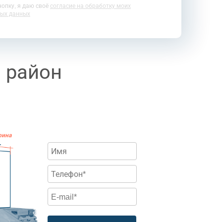
опку, я даю своё
согласие на обработку моих
ых данных
 район
рина
.