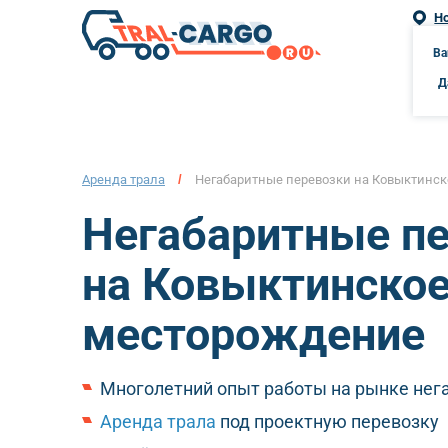
Н
г. Но
Ва
Д
Аренда трала
/
Негабаритные перевозки на Ковыктинс
Негабаритные п
на Ковыктинско
месторождение
Многолетний опыт работы на рынке нег
Аренда трала
под проектную перевозку