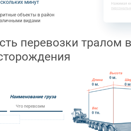
ескольких минут
Нажимая кн
персональн
ритные объекты в район
азличными видами
сть перевозки тралом в
сторождения
Высота
0
м.
Длина
Ши
0
м.
0
м
Наименование груза
Вес
0
тн.
м