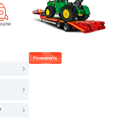
хали
Развернуть
?