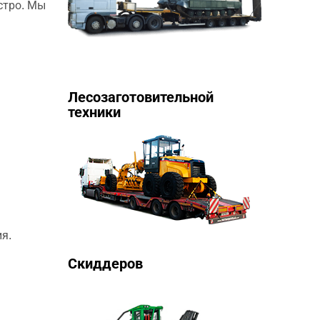
стро. Мы
Лесозаготовительной
техники
я.
Скиддеров