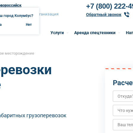
+7 (800) 222-4
овороссийск
вороссийск онлайн-организация
Обратный звонок
ш город Колумбус?
а
Нет
Услуги
Аренда спецтехники
Нап
кое месторождение
еревозки
е
Расче
абаритных грузоперевозок