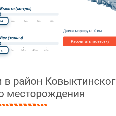
Высота (метры)
м.
м.
2м.
4м.
6м.
8м.
Длина маршрута:
0
км
Вес (тонны)
Рассчитать перевозку
т.
т.
12т.
24т.
36т.
48т.
и в район Ковыктинског
го месторождения