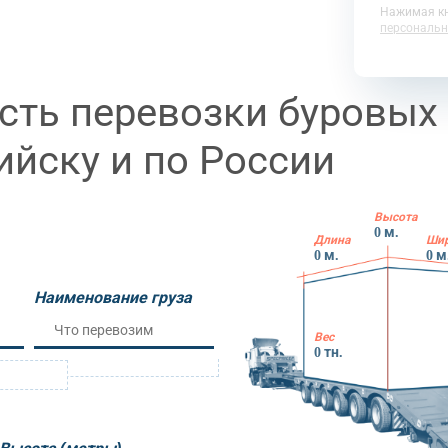
Нажимая кн
персональн
сть перевозки буровых 
ийску и по России
Высота
0
м.
Длина
Ши
0
м.
0
м
Наименование груза
Вес
0
тн.
м