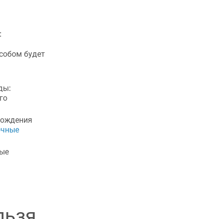
:
особом будет
ды:
го
вождения
очные
ные
льзя