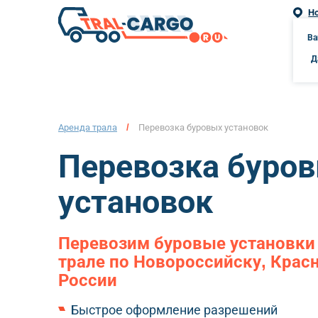
Н
г. Но
Ва
Д
Аренда трала
/
Перевозка буровых установок
Перевозка буро
установок
Перевозим буровые установки 
трале по Новороссийску, Крас
России
Быстрое оформление разрешений