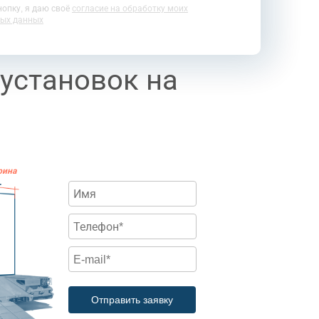
опку, я даю своё
согласие на обработку моих
ых данных
установок на
рина
.