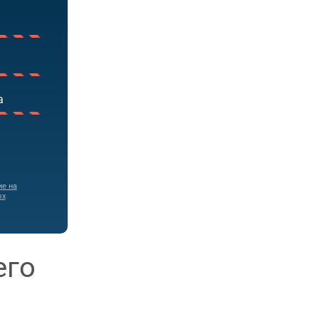
ие на
ых
его