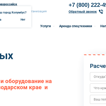
+7 (800) 222-4
овороссийск
вороссийск онлайн-организация
Обратный звонок
ш город Колумбус?
а
Нет
Услуги
Аренда спецтехники
Нап
вых
Расче
и оборудование на
нодарском крае и