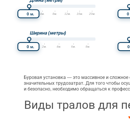
Длина (метры)
м.
0м.
4м.
8м.
12м.
16м.
20м.
0
Ширина (метры)
м.
0м.
2м.
4м.
6м.
8м.
0
Буровая установка — это массивное и сложное
значительных трудозатрат. Для того чтобы осу
и безопасно, необходимо обращаться к профес
Виды тралов для п