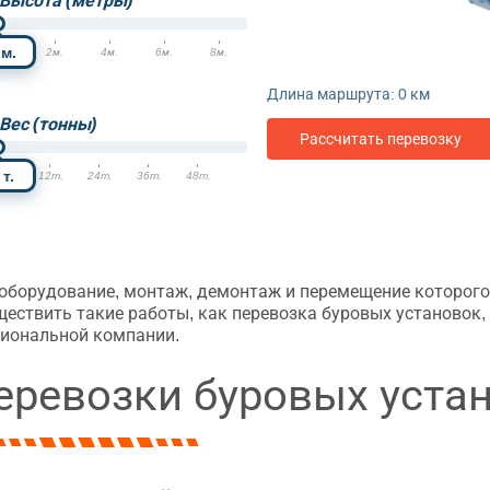
Высота (метры)
м.
м.
2м.
4м.
6м.
8м.
Длина маршрута:
0
км
Вес (тонны)
Рассчитать перевозку
т.
т.
12т.
24т.
36т.
48т.
 оборудование, монтаж, демонтаж и перемещение которого
ществить такие работы, как перевозка буровых установок
сиональной компании.
еревозки буровых уста