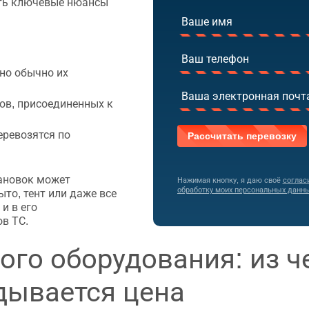
ать ключевые нюансы
но обычно их
в, присоединенных к
еревозятся по
ановок может
Нажимая кнопку, я даю своё
соглас
обработку моих персональных данн
ыто, тент или даже все
и в его
в ТС.
ого оборудования: из ч
дывается цена