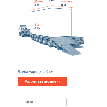
Длина
Ширина
0
м.
0
м.
Вес
0
тн.
Длина маршрута:
0
км
Рассчитать перевозку