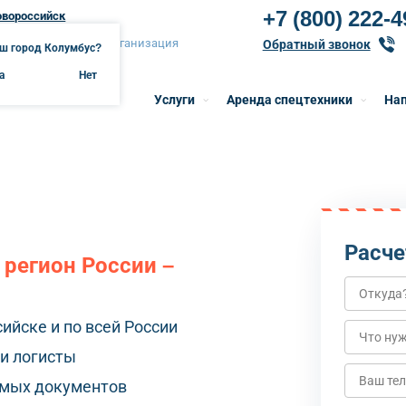
+7 (800) 222-4
овороссийск
вороссийск онлайн-организация
Обратный звонок
ш город Колумбус?
а
Нет
Услуги
Аренда спецтехники
Нап
Расче
 регион России –
ийске и по всей России
и логисты
имых документов