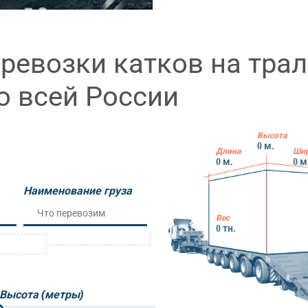
ревозки катков на трал
о всей России
Высота
0
м.
Длина
Ши
0
м.
0
м
Наименование груза
Вес
0
тн.
м
Высота (метры)