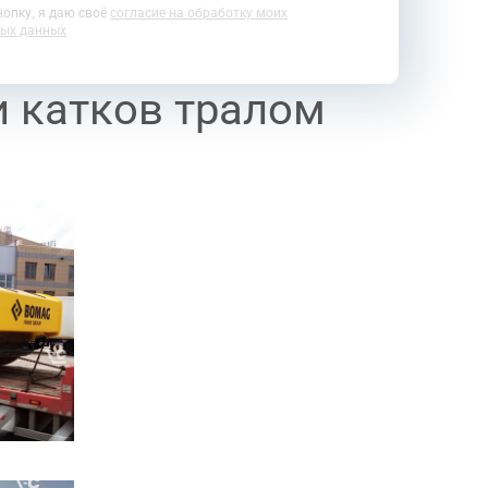
опку, я даю своё
согласие на обработку моих
ых данных
и катков тралом