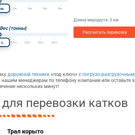
м.
м.
2м.
4м.
6м.
8м.
Длина маршрута:
0
км
Вес (тонны)
Рассчитать перевозку
т.
т.
12т.
24т.
36т.
48т.
вку
дорожной техники
«под ключ» с
погрузо-разгрузочным
к нашим менеджерам по телефону компании или оставьте з
ечение нескольких минут!
 для перевозки катков
Трал корыто