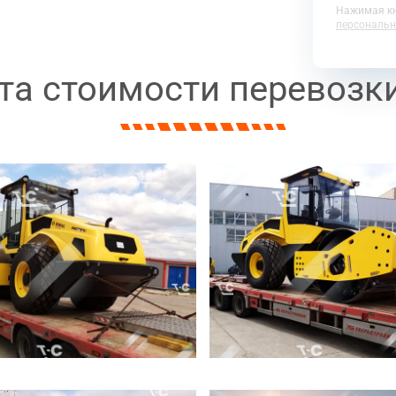
Нажимая кн
персональн
а стоимости перевозк