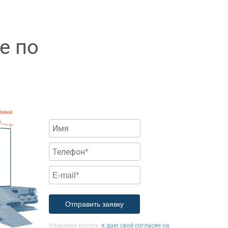
е по
рина
.
Нажимая кнопку,
я даю своё согласие на