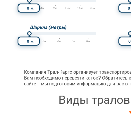
м.
0м.
4м.
8м.
12м.
16м.
20м.
0
Ширина (метры)
м.
0м.
2м.
4м.
6м.
8м.
0
Компания Трал-Карго организует транспортиро
Вам необходимо перевезти каток? Обратитесь 
сайте – мы подготовим информацию для вас в т
Виды тралов